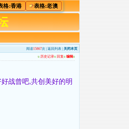
表格:香港
表格:老澳
坛
阅读
15867
次 |
返回列表
|
关闭本页
u
历史记录
u
回复
u
编辑
u
好战曾吧,共创美好的明