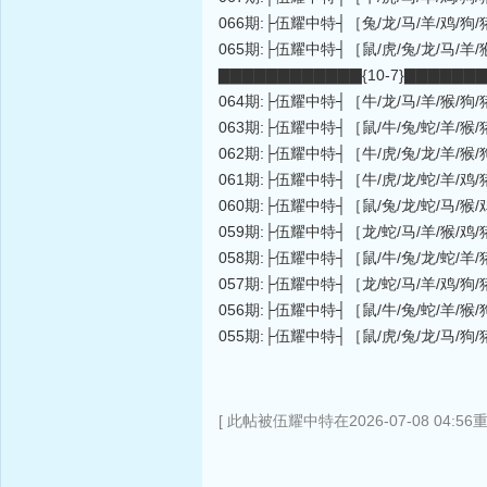
066期:├伍耀中特┤［兔/龙/马/羊/鸡/狗/猪
065期:├伍耀中特┤［鼠/虎/兔/龙/马/羊/猴
▇▇▇▇▇▇▇▇▇▇▇▇{10-7}▇▇▇▇▇▇
064期:├伍耀中特┤［牛/龙/马/羊/猴/狗/猪
063期:├伍耀中特┤［鼠/牛/兔/蛇/羊/猴/猪
062期:├伍耀中特┤［牛/虎/兔/龙/羊/猴/狗
061期:├伍耀中特┤［牛/虎/龙/蛇/羊/鸡/猪
060期:├伍耀中特┤［鼠/兔/龙/蛇/马/猴/鸡
059期:├伍耀中特┤［龙/蛇/马/羊/猴/鸡/猪
058期:├伍耀中特┤［鼠/牛/兔/龙/蛇/羊/猪
057期:├伍耀中特┤［龙/蛇/马/羊/鸡/狗/猪
056期:├伍耀中特┤［鼠/牛/兔/蛇/羊/猴/狗
055期:├伍耀中特┤［鼠/虎/兔/龙/马/狗/猪
[ 此帖被伍耀中特在2026-07-08 04:56