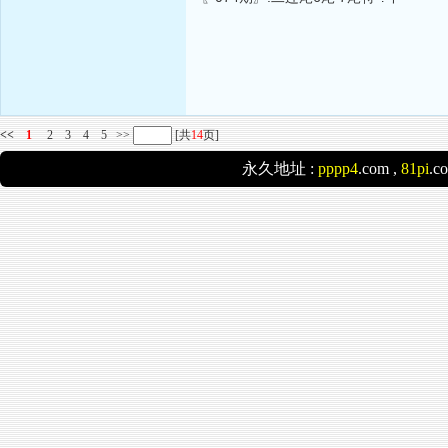
<<
1
2
3
4
5
>>
[共
14
页]
永久地址 :
pppp4
.com ,
81pi
.c