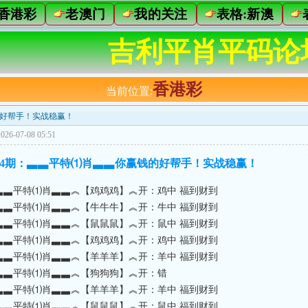
香港彩
老澳门
我的关注
表格:新澳
吉利平肖平码论
香港彩
当前位置:
钱的好帮手！实战稳赢！
26-07-08 05:51
3]074期：▃▃平特⑴肖▃▃你赢钱的好帮手！实战稳赢！
】▃▃平特⑴肖▃▃︽【鸡鸡鸡】︽开：鸡中 福到财到
】▃▃平特⑴肖▃▃︽【牛牛牛】︽开：牛中 福到财到
】▃▃平特⑴肖▃▃︽【鼠鼠鼠】︽开：鼠中 福到财到
】▃▃平特⑴肖▃▃︽【鸡鸡鸡】︽开：鸡中 福到财到
】▃▃平特⑴肖▃▃︽【羊羊羊】︽开：羊中 福到财到
】▃▃平特⑴肖▃▃︽【狗狗狗】︽开：错
】▃▃平特⑴肖▃▃︽【羊羊羊】︽开：羊中 福到财到
】▃▃平特⑴肖▃▃︽【鼠鼠鼠】︽开：鼠中 福到财到