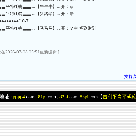
】▃▃平特⑴肖▃▃︽【牛牛牛】︽开：错
】▃▃平特⑴肖▃▃︽【猪猪猪】︽开：错
●●●●●●●●[10-7]
】▃▃平特⑴肖▃▃︽【马马马】︽开：？中 福到财到
2026-07-08 05:51重新编辑 ]
支持
地址 :
pppp4
.com ,
81pi
.com ,
82pi
.com,
83pi
.com【
吉利平肖平码