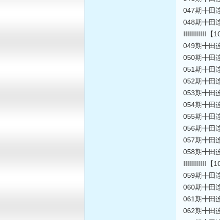
047期╋田
048期╋田
ⅠⅠⅠⅠⅠⅠⅠⅠⅠⅠⅠⅠ
049期╋田
050期╋田
051期╋田
052期╋田
053期╋田
054期╋田
055期╋田
056期╋田
057期╋田
058期╋田
ⅠⅠⅠⅠⅠⅠⅠⅠⅠⅠⅠⅠ
059期╋田
060期╋田
061期╋田
062期╋田