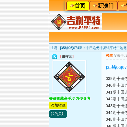
首页
新澳门
主题 :
[35错06]074期：╋田连元╋复试平特二连尾
楼主
发表于: 20
【
田连元
】
[35错0
039期╋田
040期╋田
041期╋田
登录收藏高手,更方便参考:
042期╋田
添加收藏
043期╋田
044期╋田
我的关注
045期╋田
046期╋田