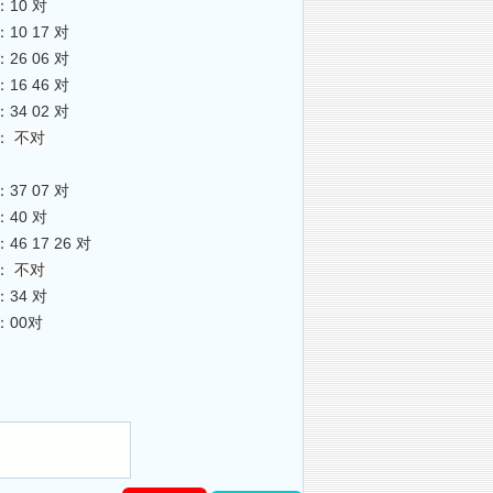
10 对
0 17 对
6 06 对
6 46 对
4 02 对
开：
不对
7 07 对
40 对
 17 26 对
开：
不对
34 对
：00对