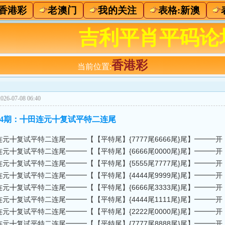
香港彩
老澳门
我的关注
表格:新澳
吉利平肖平码论
香港彩
当前位置:
26-07-08 06:40
6]074期：╋田连元╋复试平特二连尾
连元╋复试平特二连尾━━━【【平特尾】{7777尾6666尾}尾】━━━开：
连元╋复试平特二连尾━━━【【平特尾】{6666尾0000尾}尾】━━━开：
连元╋复试平特二连尾━━━【【平特尾】{5555尾7777尾}尾】━━━开：
连元╋复试平特二连尾━━━【【平特尾】{4444尾9999尾}尾】━━━开：3
连元╋复试平特二连尾━━━【【平特尾】{6666尾3333尾}尾】━━━开：
连元╋复试平特二连尾━━━【【平特尾】{4444尾1111尾}尾】━━━
连元╋复试平特二连尾━━━【【平特尾】{2222尾0000尾}尾】━━━开：
连元╋复试平特二连尾━━━【【平特尾】{7777尾8888尾}尾】━━━开：08