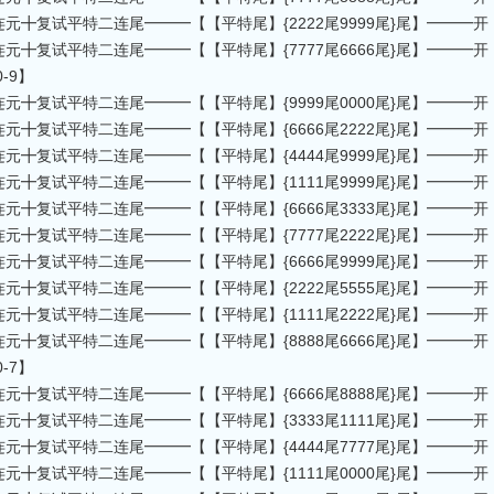
连元╋复试平特二连尾━━━【【平特尾】{2222尾9999尾}尾】━━━开：
连元╋复试平特二连尾━━━【【平特尾】{7777尾6666尾}尾】━━━开：
【10-9】
连元╋复试平特二连尾━━━【【平特尾】{9999尾0000尾}尾】━━━开：
连元╋复试平特二连尾━━━【【平特尾】{6666尾2222尾}尾】━━━开：2
连元╋复试平特二连尾━━━【【平特尾】{4444尾9999尾}尾】━━━开：
连元╋复试平特二连尾━━━【【平特尾】{1111尾9999尾}尾】━━━开：4
连元╋复试平特二连尾━━━【【平特尾】{6666尾3333尾}尾】━━━
连元╋复试平特二连尾━━━【【平特尾】{7777尾2222尾}尾】━━━开：0
连元╋复试平特二连尾━━━【【平特尾】{6666尾9999尾}尾】━━━开：
连元╋复试平特二连尾━━━【【平特尾】{2222尾5555尾}尾】━━━开：
连元╋复试平特二连尾━━━【【平特尾】{1111尾2222尾}尾】━━━
连元╋复试平特二连尾━━━【【平特尾】{8888尾6666尾}尾】━━━
【10-7】
连元╋复试平特二连尾━━━【【平特尾】{6666尾8888尾}尾】━━━开：
连元╋复试平特二连尾━━━【【平特尾】{3333尾1111尾}尾】━━━开：
连元╋复试平特二连尾━━━【【平特尾】{4444尾7777尾}尾】━━━开：
连元╋复试平特二连尾━━━【【平特尾】{1111尾0000尾}尾】━━━开：40