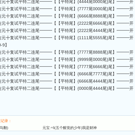
连元╋复试平特二连尾━━━【【平特尾】{4444尾0000尾}尾】━━━开：
连元╋复试平特二连尾━━━【【平特尾】{7777尾0000尾}尾】━━━开：1
连元╋复试平特二连尾━━━【【平特尾】{6666尾8888尾}尾】━━━开：2
连元╋复试平特二连尾━━━【【平特尾】{2222尾6666尾}尾】━━━开：1
连元╋复试平特二连尾━━━【【平特尾】{2222尾4444尾}尾】━━━开：3
连元╋复试平特二连尾━━━【【平特尾】{1111尾5555尾}尾】━━━
【10-9】
连元╋复试平特二连尾━━━【【平特尾】{7777尾8888尾}尾】━━━开：3
连元╋复试平特二连尾━━━【【平特尾】{9999尾0000尾}尾】━━━开：
连元╋复试平特二连尾━━━【【平特尾】{7777尾6666尾}尾】━━━开：46
连元╋复试平特二连尾━━━【【平特尾】{6666尾7777尾}尾】━━━
连元╋复试平特二连尾━━━【【平特尾】{6666尾4444尾}尾】━━━开：
连元╋复试平特二连尾━━━【【平特尾】{0000尾4444尾}尾】━━━开
赏记录：
仰马翻)
元宝:+6(五个醒觉的少年)我是财神