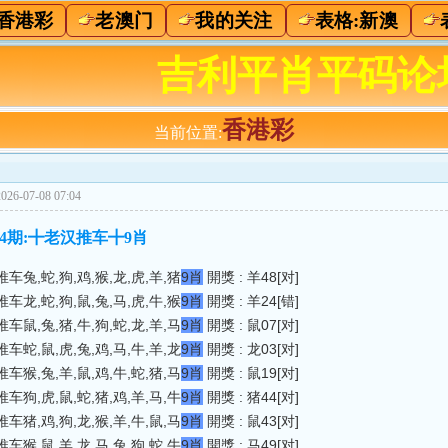
香港彩
老澳门
我的关注
表格:新澳
吉利平肖平码论
香港彩
当前位置:
26-07-08 07:04
]074期:╋老汉推车╋9肖
推车兔,蛇,狗,鸡,猴,龙,虎,羊,猪
9肖
開獎 : 羊48[对]
推车龙,蛇,狗,鼠,兔,马,虎,牛,猴
9肖
開獎 : 羊24[错]
推车鼠,兔,猪,牛,狗,蛇,龙,羊,马
9肖
開獎 : 鼠07[对]
推车蛇,鼠,虎,兔,鸡,马,牛,羊,龙
9肖
開獎 : 龙03[对]
推车猴,兔,羊,鼠,鸡,牛,蛇,猪,马
9肖
開獎 : 鼠19[对]
推车狗,虎,鼠,蛇,猪,鸡,羊,马,牛
9肖
開獎 : 猪44[对]
推车猪,鸡,狗,龙,猴,羊,牛,鼠,马
9肖
開獎 : 鼠43[对]
推车猴,鼠,羊,龙,马,兔,狗,蛇,牛
9肖
開獎 : 马49[对]