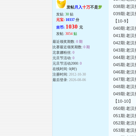
038期:老汉
发帖
月入
十万
不是
梦
039期:老汉
发贴:
30
贴
元宝:
10337
分
【10-9】
1030
吉币:
元
040期:老汉
发帖:
3054
贴
041期:老汉
最近领奖期数:
0 期
042期:老汉
比赛最近领奖期数:
0 期
043期:老汉
北拿娜粉丝:
0
044期:老汉
元旦节活动:
0
元旦节活动2000:
0
045期:老汉
在线时间: 0(时)
046期:老汉
注册时间:
2012-10-30
047期:老汉
最后登录:
2026-08-06
048期:老汉
049期:老汉
【10-10】
050期:老汉
051期:老汉
052期:老汉
053期:老汉