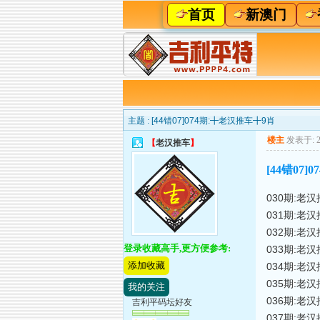
首页
新澳门
主题 :
[44错07]074期:╋老汉推车╋9肖
楼主
发表于: 20
【
老汉推车
】
[44错07
030期:老汉
031期:老汉
032期:老汉
登录收藏高手,更方便参考:
033期:老汉
添加收藏
034期:老汉
035期:老汉
我的关注
036期:老汉
吉利平码坛好友
037期:老汉