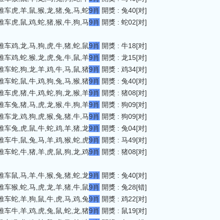
推车虎,羊,鼠,猴,龙,猪,兔,马,蛇
9肖
開獎 : 兔40[对]
推车虎,鼠,鸡,蛇,猪,猴,牛,狗,马
9肖
開獎 : 蛇02[对]
推车鸡,龙,马,狗,虎,牛,猪,蛇,鼠
9肖
開獎 : 牛18[对]
推车鸡,蛇,猴,龙,虎,兔,牛,鼠,羊
9肖
開獎 : 龙15[对]
推车蛇,狗,龙,羊,鸡,牛,马,鼠,猪
9肖
開獎 : 鸡34[对]
推车蛇,鼠,牛,鸡,狗,兔,马,猴,猪
9肖
開獎 : 兔40[对]
推车虎,猪,牛,鸡,蛇,狗,龙,猴,羊
9肖
開獎 : 猪08[对]
推车兔,猪,马,虎,龙,猴,牛,狗,羊
9肖
開獎 : 狗09[对]
推车龙,鸡,狗,虎,猴,兔,猪,牛,马
9肖
開獎 : 狗09[对]
推车兔,虎,鼠,牛,蛇,鸡,羊,猪,龙
9肖
開獎 : 兔04[对]
推车牛,鼠,兔,马,羊,鸡,猴,蛇,虎
9肖
開獎 : 马49[对]
推车蛇,牛,猪,羊,虎,鼠,狗,龙,鸡
9肖
開獎 : 猪08[对]
推车鼠,马,羊,牛,猴,兔,猪,蛇,龙
9肖
開獎 : 兔40[对]
推车猴,蛇,马,虎,龙,羊,猪,牛,鼠
9肖
開獎 : 兔28[错]
推车蛇,羊,狗,鼠,牛,虎,马,鸡,兔
9肖
開獎 : 鸡22[对]
推车牛,羊,鸡,虎,兔,鼠,蛇,龙,猪
9肖
開獎 : 鼠19[对]