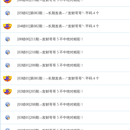
[00错00]215期:--发财哥哥 5 不中绝对精彩！
[05错02]第083期：--长期发表--↗发财哥哥↖平码 4 个
[04错01]第082期：--长期发表--↗发财哥哥↖平码 4 个
[00错00]211期:--发财哥哥 5 不中绝对精彩！
[03错01]210期:--发财哥哥 5 不中绝对精彩！
[02错01]209期:--发财哥哥 5 不中绝对精彩！
[03错01]第081期：--长期发表--↗发财哥哥↖平码 4 个
[02错00]205期:--发财哥哥 5 不中绝对精彩！
[01错00]208期:--发财哥哥 5 不中绝对精彩！
[03错01]206期:--发财哥哥 5 不中绝对精彩！