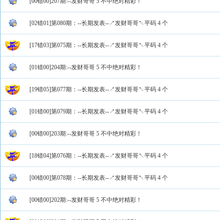
[00错00]207期:--发财哥哥 5 不中绝对精彩！
[02错01]第080期：--长期发表--↗发财哥哥↖平码 4 个
[17错03]第075期：--长期发表--↗发财哥哥↖平码 4 个
[01错00]204期:--发财哥哥 5 不中绝对精彩！
[19错05]第077期：--长期发表--↗发财哥哥↖平码 4 个
[01错00]第079期：--长期发表--↗发财哥哥↖平码 4 个
[00错00]203期:--发财哥哥 5 不中绝对精彩！
[18错04]第076期：--长期发表--↗发财哥哥↖平码 4 个
[00错00]第078期：--长期发表--↗发财哥哥↖平码 4 个
[00错00]202期:--发财哥哥 5 不中绝对精彩！