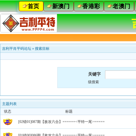
首页
新澳门
香港彩
老澳门
吉利平肖平码论坛
»
搜索目标
关键字
级搜索
主题列表
状态
标题
[02错01]087期【敌攻六合】======<平特一尾>=====
[01错00]086期【敌攻六合】======<平特一尾>=====