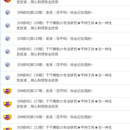
意投资，用心和理智去经营
[00错00]第220期：发表〔⑤平码〕你会记住我的~
[01错00]〖220期〗千千阕歌の专业研究★平特①肖★当一种生
意投资，用心和理智去经营
[02错01]第219期：发表〔⑤平码〕你会记住我的~
[00错00]〖219期〗千千阕歌の专业研究★平特①肖★当一种生
意投资，用心和理智去经营
[01错00]第218期：发表〔⑤平码〕你会记住我的~
[00错00]〖218期〗千千阕歌の专业研究★平特①肖★当一种生
意投资，用心和理智去经营
[00错00]第217期：发表〔⑤平码〕你会记住我的~
[00错00]〖217期〗千千阕歌の专业研究★平特①肖★当一种生
意投资，用心和理智去经营
[00错00]第216期：发表〔⑤平码〕你会记住我的~
[02错00]〖212期〗千千阕歌の专业研究★平特①肖★当一种生