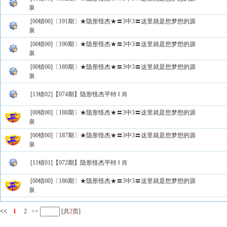
泉
[00错00]〔191期〕★隐形怪杰★〓3中3〓这里就是您梦想的源
泉
[00错00]〔190期〕★隐形怪杰★〓3中3〓这里就是您梦想的源
泉
[00错00]〔189期〕★隐形怪杰★〓3中3〓这里就是您梦想的源
泉
[13错02]【074期】隐形怪杰平特 Ⅰ 肖
[00错00]〔188期〕★隐形怪杰★〓3中3〓这里就是您梦想的源
泉
[00错00]〔187期〕★隐形怪杰★〓3中3〓这里就是您梦想的源
泉
[11错01]【072期】隐形怪杰平特 Ⅰ 肖
[00错00]〔186期〕★隐形怪杰★〓3中3〓这里就是您梦想的源
泉
<<
1
2
>>
[共
2
页]