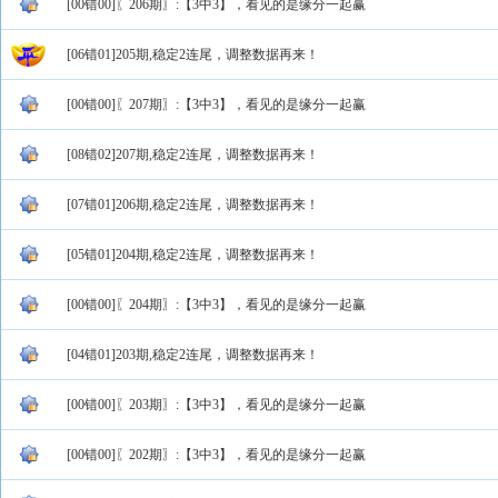
[00错00]〖206期〗:【3中3】，看见的是缘分一起赢
[06错01]205期,稳定2连尾，调整数据再来！
[00错00]〖207期〗:【3中3】，看见的是缘分一起赢
[08错02]207期,稳定2连尾，调整数据再来！
[07错01]206期,稳定2连尾，调整数据再来！
[05错01]204期,稳定2连尾，调整数据再来！
[00错00]〖204期〗:【3中3】，看见的是缘分一起赢
[04错01]203期,稳定2连尾，调整数据再来！
[00错00]〖203期〗:【3中3】，看见的是缘分一起赢
[00错00]〖202期〗:【3中3】，看见的是缘分一起赢