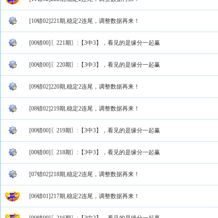
[10错02]221期,稳定2连尾，调整数据再来！
[00错00]〖221期〗:【3中3】，看见的是缘分一起赢
[00错00]〖220期〗:【3中3】，看见的是缘分一起赢
[09错02]220期,稳定2连尾，调整数据再来！
[08错02]219期,稳定2连尾，调整数据再来！
[00错00]〖219期〗:【3中3】，看见的是缘分一起赢
[00错00]〖218期〗:【3中3】，看见的是缘分一起赢
[07错02]218期,稳定2连尾，调整数据再来！
[06错01]217期,稳定2连尾，调整数据再来！