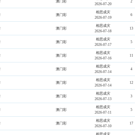
！
澳门彩
2
2026-07-20
相思成灾
！
澳门彩
6
2026-07-19
相思成灾
！
澳门彩
13
2026-07-18
相思成灾
！
澳门彩
5
2026-07-17
相思成灾
！
澳门彩
11
2026-07-16
相思成灾
！
澳门彩
4
2026-07-14
相思成灾
！
澳门彩
12
2026-07-14
相思成灾
！
澳门彩
3
2026-07-13
相思成灾
！
澳门彩
5
2026-07-11
相思成灾
！
澳门彩
17
2026-07-10
相思成灾