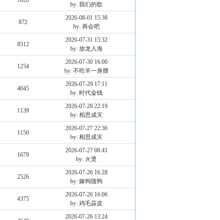
1620
by: 我们的歌
2026-08-01 15:38
872
by: 再会吧
2026-07-31 15:32
8512
by: 放龙入海
2026-07-30 16:00
1254
by: 不吃羊一身膻
2026-07-29 17:11
4045
by: 时代金钱
2026-07-28 22:19
1139
by: 相思成灾
2026-07-27 22:36
1150
by: 相思成灾
2026-07-27 08:41
1679
by: 火烫
2026-07-26 16:28
2526
by: 嫁狗随狗
2026-07-26 16:06
4375
by: 鸡毛蒜皮
2026-07-26 13:24