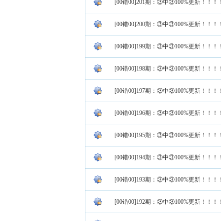
[00错00]201期：③中③100%更新！！！
[00错00]200期：③中③100%更新！！！
[00错00]199期：③中③100%更新！！！
[00错00]198期：③中③100%更新！！！
[00错00]197期：③中③100%更新！！！
[00错00]196期：③中③100%更新！！！
[00错00]195期：③中③100%更新！！！
[00错00]194期：③中③100%更新！！！
[00错00]193期：③中③100%更新！！！
[00错00]192期：③中③100%更新！！！