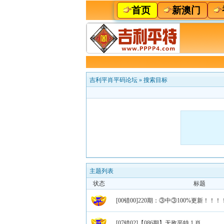
首页
新澳门
吉利平肖平码论坛
»
搜索目标
主题列表
状态
标题
[00错00]220期：③中③100%更新！！！
[07错02]【086期】无敌平特 1 肖