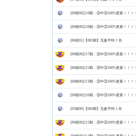
[00错00]219期：③中③100%更新！！！
[00错00]218期：③中③100%更新！！！
[06错01]【085期】无敌平特 1 肖
[00错00]217期：③中③100%更新！！！
[00错00]215期：③中③100%更新！！！
[00错00]213期：③中③100%更新！！！
[00错00]216期：③中③100%更新！！！
[05错00]【084期】无敌平特 1 肖
[00错00]212期：③中③100%更新！！！