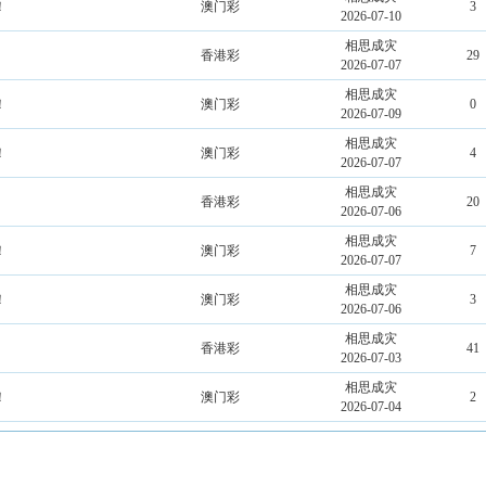
！
澳门彩
3
2026-07-10
相思成灾
香港彩
29
2026-07-07
相思成灾
！
澳门彩
0
2026-07-09
相思成灾
！
澳门彩
4
2026-07-07
相思成灾
香港彩
20
2026-07-06
相思成灾
！
澳门彩
7
2026-07-07
相思成灾
！
澳门彩
3
2026-07-06
相思成灾
香港彩
41
2026-07-03
相思成灾
！
澳门彩
2
2026-07-04