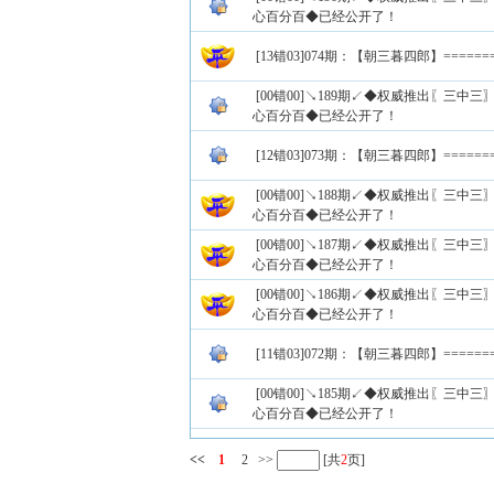
心百分百◆已经公开了！
[13错03]074期：【朝三暮四郎】=====
[00错00]↘189期↙◆权威推出〖三中
心百分百◆已经公开了！
[12错03]073期：【朝三暮四郎】=====
[00错00]↘188期↙◆权威推出〖三中
心百分百◆已经公开了！
[00错00]↘187期↙◆权威推出〖三中
心百分百◆已经公开了！
[00错00]↘186期↙◆权威推出〖三中
心百分百◆已经公开了！
[11错03]072期：【朝三暮四郎】=====
[00错00]↘185期↙◆权威推出〖三中
心百分百◆已经公开了！
<<
1
2
>>
[共
2
页]