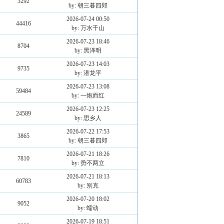
3292
by: 朝三暮四郎
2026-07-24 00:50
44416
by: 万水千山
2026-07-23 18:46
8704
by: 黑泽明
2026-07-23 14:03
9735
by: 潜龙平
2026-07-23 13:08
59484
by: 一炮而红
2026-07-23 12:25
24589
by: 思乡人
2026-07-22 17:53
3865
by: 朝三暮四郎
2026-07-21 18:26
7810
by: 势不两立
2026-07-21 18:13
60783
by: 别克
2026-07-20 18:02
9052
by: 蠕动
2026-07-19 18:51