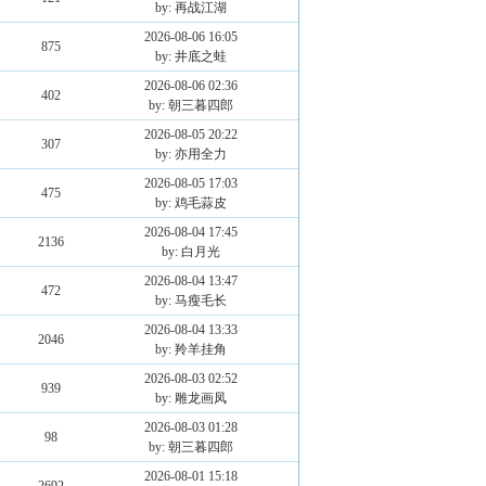
by: 再战江湖
2026-08-06 16:05
875
by: 井底之蛙
2026-08-06 02:36
402
by: 朝三暮四郎
2026-08-05 20:22
307
by: 亦用全力
2026-08-05 17:03
475
by: 鸡毛蒜皮
2026-08-04 17:45
2136
by: 白月光
2026-08-04 13:47
472
by: 马瘦毛长
2026-08-04 13:33
2046
by: 羚羊挂角
2026-08-03 02:52
939
by: 雕龙画凤
2026-08-03 01:28
98
by: 朝三暮四郎
2026-08-01 15:18