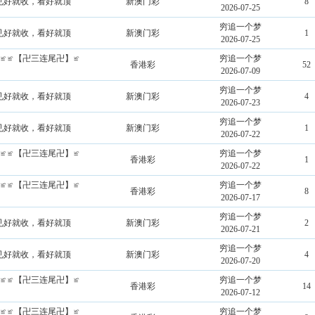
实，见好就收，看好就顶
新澳门彩
8
2026-07-25
穷追一个梦
实，见好就收，看好就顶
新澳门彩
1
2026-07-25
卍】≌≌【卍三连尾卍】≌
穷追一个梦
香港彩
52
2026-07-09
穷追一个梦
实，见好就收，看好就顶
新澳门彩
4
2026-07-23
穷追一个梦
实，见好就收，看好就顶
新澳门彩
1
2026-07-22
卍】≌≌【卍三连尾卍】≌
穷追一个梦
香港彩
1
2026-07-22
卍】≌≌【卍三连尾卍】≌
穷追一个梦
香港彩
8
2026-07-17
穷追一个梦
实，见好就收，看好就顶
新澳门彩
2
2026-07-21
穷追一个梦
实，见好就收，看好就顶
新澳门彩
4
2026-07-20
卍】≌≌【卍三连尾卍】≌
穷追一个梦
香港彩
14
2026-07-12
卍】≌≌【卍三连尾卍】≌
穷追一个梦