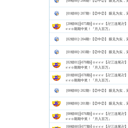
[00错00]↑206期↑【②中②】 眼见为
[01错00]↑207期↑【②中②】 眼见为
[20错06]╟075期╢⊙≌≌≌【卍三连尾
≌≌⊙期期中奖！『月入百万』
[02错01]↑204期↑【②中②】 眼见为
[01错00]↑203期↑【②中②】 眼见为
[02错01]╟079期╢⊙≌≌≌【卍三连尾
≌≌⊙期期中奖！『月入百万』
[01错00]╟078期╢⊙≌≌≌【卍三连尾
≌≌⊙期期中奖！『月入百万』
[00错00]↑202期↑【②中②】 眼见为
[00错00]↑201期↑【②中②】 眼见为
[00错00]╟076期╢⊙≌≌≌【卍三连尾
≌≌⊙期期中奖！『月入百万』
[00错00]╟077期╢⊙≌≌≌【卍三连尾