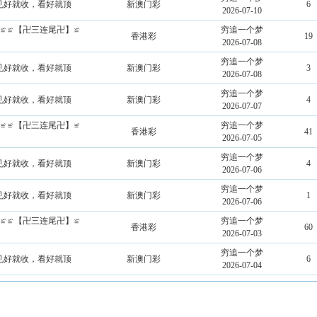
实，见好就收，看好就顶
新澳门彩
6
2026-07-10
卍】≌≌【卍三连尾卍】≌
穷追一个梦
香港彩
19
2026-07-08
穷追一个梦
实，见好就收，看好就顶
新澳门彩
3
2026-07-08
穷追一个梦
实，见好就收，看好就顶
新澳门彩
4
2026-07-07
卍】≌≌【卍三连尾卍】≌
穷追一个梦
香港彩
41
2026-07-05
穷追一个梦
实，见好就收，看好就顶
新澳门彩
4
2026-07-06
穷追一个梦
实，见好就收，看好就顶
新澳门彩
1
2026-07-06
卍】≌≌【卍三连尾卍】≌
穷追一个梦
香港彩
60
2026-07-03
穷追一个梦
实，见好就收，看好就顶
新澳门彩
6
2026-07-04