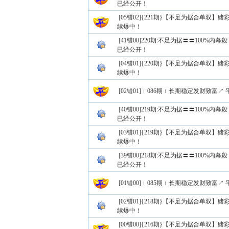
已经公开！
[05错02]{221期}【不足为据合单双
续爆中！
[41错00]220期:不足为据〓〓100%内
已经公开！
[04错01]{220期}【不足为据合单双
续爆中！
[02错01]﹛086期﹜长期稳定发财致富↗ 平
[40错00]219期:不足为据〓〓100%内
已经公开！
[03错01]{219期}【不足为据合单双
续爆中！
[39错00]218期:不足为据〓〓100%内
已经公开！
[01错00]﹛085期﹜长期稳定发财致富↗ 平
[02错01]{218期}【不足为据合单双
续爆中！
[00错00]{216期}【不足为据合单双