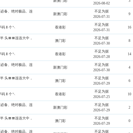
新澳门彩
3
2026-08-02
】赌彩必备、绝对极品、连
不足为据
新澳门彩
9
2026-07-31
不足为据
码 Ⅱ 个↖
香港彩
16
2026-07-31
幕殺 半 头〓〓连连大中，
不足为据
澳门彩
8
2026-07-30
不足为据
码 Ⅱ 个↖
香港彩
14
2026-07-28
】赌彩必备、绝对极品、连
不足为据
新澳门彩
4
2026-07-30
幕殺 半 头〓〓连连大中，
不足为据
澳门彩
6
2026-07-29
不足为据
码 Ⅱ 个↖
香港彩
10
2026-07-25
】赌彩必备、绝对极品、连
不足为据
新澳门彩
2
2026-07-29
幕殺 半 头〓〓连连大中，
不足为据
澳门彩
0
2026-07-29
】赌彩必备、绝对极品、连
不足为据