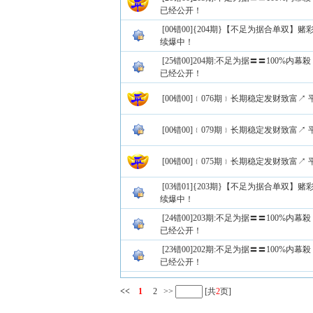
已经公开！
[00错00]{204期}【不足为据合单双
续爆中！
[25错00]204期:不足为据〓〓100%内
已经公开！
[00错00]﹛076期﹜长期稳定发财致富↗ 平
[00错00]﹛079期﹜长期稳定发财致富↗ 平
[00错00]﹛075期﹜长期稳定发财致富↗ 平
[03错01]{203期}【不足为据合单双
续爆中！
[24错00]203期:不足为据〓〓100%内
已经公开！
[23错00]202期:不足为据〓〓100%内
已经公开！
<<
1
2
>>
[共
2
页]