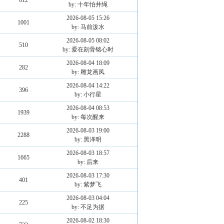
612
by: 十年怕井绳
2026-08-05 15:26
1001
by: 马前泼水
2026-08-05 08:02
510
by: 爱在刻骨铭心时
2026-08-04 18:09
282
by: 雕龙画凤
2026-08-04 14:22
396
by: 小行星
2026-08-04 08:53
1939
by: 每次醒来
2026-08-03 19:00
2288
by: 黑泽明
2026-08-03 18:57
1665
by: 后来
2026-08-03 17:30
401
by: 紫梦飞
2026-08-03 04:04
225
by: 不足为据
2026-08-02 18:30