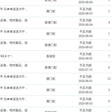
新澳门彩
3
2026-08-04
幕殺 半 头〓〓连连大中，
不足为据
澳门彩
5
2026-08-05
】赌彩必备、绝对极品、连
不足为据
新澳门彩
4
2026-08-04
幕殺 半 头〓〓连连大中，
不足为据
澳门彩
1
2026-08-04
】赌彩必备、绝对极品、连
不足为据
新澳门彩
5
2026-08-03
不足为据
码 Ⅱ 个↖
香港彩
7
2026-08-01
】赌彩必备、绝对极品、连
不足为据
新澳门彩
6
2026-07-31
幕殺 半 头〓〓连连大中，
不足为据
澳门彩
12
2026-08-01
幕殺 半 头〓〓连连大中，
不足为据
澳门彩
3
2026-08-02
幕殺 半 头〓〓连连大中，
不足为据
澳门彩
0
2026-08-03
】赌彩必备、绝对极品、连
不足为据