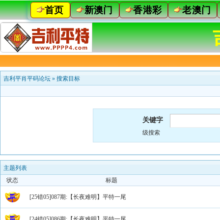
首页
新澳门
香港彩
老澳门
吉利平肖平码论坛
»
搜索目标
关键字
级搜索
主题列表
状态
标题
[25错05]087期:【长夜难明】平特一尾
[24错05]086期:【长夜难明】平特一尾