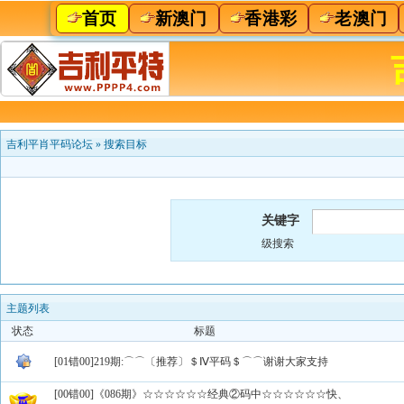
首页
新澳门
香港彩
老澳门
吉利平肖平码论坛
»
搜索目标
关键字
级搜索
主题列表
状态
标题
[01错00]219期:⌒⌒〔推荐〕＄Ⅳ平码＄⌒⌒谢谢大家支持
[00错00]《086期》☆☆☆☆☆☆经典②码中☆☆☆☆☆☆快、