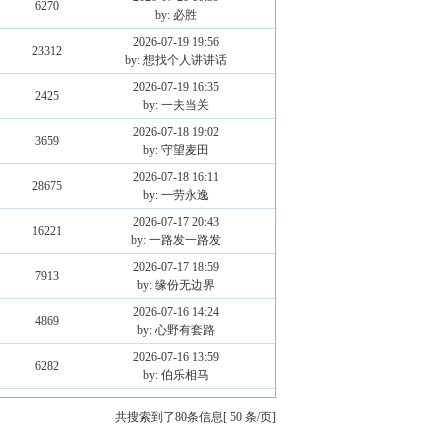
6270
by: 必胜
2026-07-19 19:56
23312
by: 想找个人讲讲话
2026-07-19 16:35
2425
by: 一夫当关
2026-07-18 19:02
3659
by: 守望麦田
2026-07-18 16:11
28675
by: 一劳永逸
2026-07-17 20:43
16221
by: 一路发一路发
2026-07-17 18:59
7913
by: 缘份无边界
2026-07-16 14:24
4869
by: 心野有套路
2026-07-16 13:59
6282
by: 伯乐相马
共搜索到了80条信息[ 50 条/页]