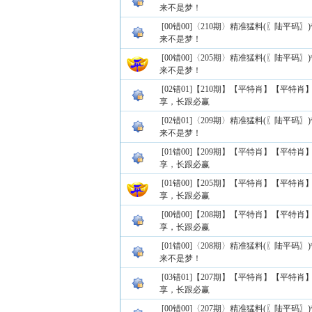
来不是梦！
[00错00]〈210期〉精准猛料(〖陆平
来不是梦！
[00错00]〈205期〉精准猛料(〖陆平
来不是梦！
[02错01]【210期】【平特肖】【平特
享，长跟必赢
[02错01]〈209期〉精准猛料(〖陆平
来不是梦！
[01错00]【209期】【平特肖】【平特
享，长跟必赢
[01错00]【205期】【平特肖】【平特
享，长跟必赢
[00错00]【208期】【平特肖】【平特
享，长跟必赢
[01错00]〈208期〉精准猛料(〖陆平
来不是梦！
[03错01]【207期】【平特肖】【平特
享，长跟必赢
[00错00]〈207期〉精准猛料(〖陆平