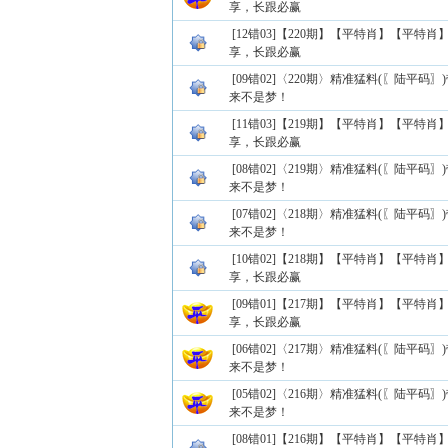
享，长跟必赢
[12错03]【220期】【平特肖】【平特
享，长跟必赢
[09错02]〈220期〉精准猛料(〖陆平
来不是梦！
[11错03]【219期】【平特肖】【平特
享，长跟必赢
[08错02]〈219期〉精准猛料(〖陆平
来不是梦！
[07错02]〈218期〉精准猛料(〖陆平
来不是梦！
[10错02]【218期】【平特肖】【平特
享，长跟必赢
[09错01]【217期】【平特肖】【平特
享，长跟必赢
[06错02]〈217期〉精准猛料(〖陆平
来不是梦！
[05错02]〈216期〉精准猛料(〖陆平
来不是梦！
[08错01]【216期】【平特肖】【平特