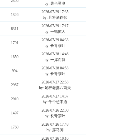
2356
by: 典当灵魂
2026-07-29 17:35
1326
by: 且将酒作歌
2026-07-29 17:17
8311
by: 一鸣惊人
2026-07-29 04:33
1701
by: 长青茶叶
2026-07-28 14:46
1850
by: 一挥而就
2026-07-28 04:53
994
by: 长青茶叶
2026-07-27 22:53
2967
by: 足秤老婆八两夫
2026-07-27 14:37
2910
by: 千个想不通
2026-07-26 22:30
1497
by: 长青茶叶
2026-07-26 17:48
1760
by: 露马脚
2026-07-26 10:16