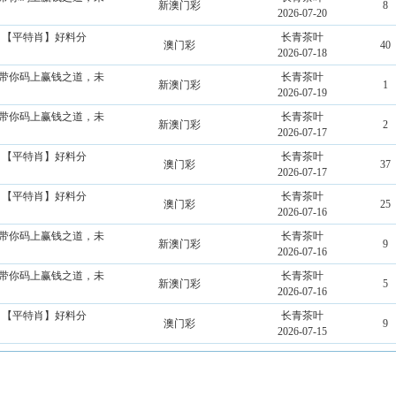
新澳门彩
8
2026-07-20
肖】【平特肖】好料分
长青茶叶
澳门彩
40
2026-07-18
码〗)带你码上赢钱之道，未
长青茶叶
新澳门彩
1
2026-07-19
码〗)带你码上赢钱之道，未
长青茶叶
新澳门彩
2
2026-07-17
肖】【平特肖】好料分
长青茶叶
澳门彩
37
2026-07-17
肖】【平特肖】好料分
长青茶叶
澳门彩
25
2026-07-16
码〗)带你码上赢钱之道，未
长青茶叶
新澳门彩
9
2026-07-16
码〗)带你码上赢钱之道，未
长青茶叶
新澳门彩
5
2026-07-16
肖】【平特肖】好料分
长青茶叶
澳门彩
9
2026-07-15