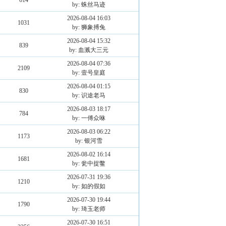
614
by: 蛛丝马迹
2026-08-04 16:03
1031
by: 狮象搏兔
2026-08-04 15:32
839
by: 血溅大三元
2026-08-04 07:36
2109
by: 壹号皇庭
2026-08-04 01:15
830
by: 识途老马
2026-08-03 18:17
784
by: 一傅众咻
2026-08-03 06:22
1173
by: 银河雪
2026-08-02 16:14
1681
by: 瓮中捉鳖
2026-07-31 19:36
1210
by: 如的假如
2026-07-30 19:44
1790
by: 琦玉老师
2026-07-30 16:51