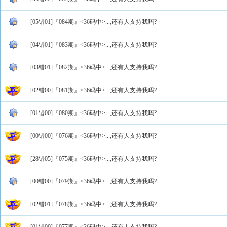
[05错01]『084期』<36码中>...,还有人支持我吗?
[04错01]『083期』<36码中>...,还有人支持我吗?
[03错01]『082期』<36码中>...,还有人支持我吗?
[02错00]『081期』<36码中>...,还有人支持我吗?
[01错00]『080期』<36码中>...,还有人支持我吗?
[00错00]『076期』<36码中>...,还有人支持我吗?
[28错05]『075期』<36码中>...,还有人支持我吗?
[00错00]『079期』<36码中>...,还有人支持我吗?
[02错01]『078期』<36码中>...,还有人支持我吗?