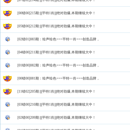
[07错02]214期:||||平特1肖||||绝对劲爆,本期继续大中！
[00错00]215期:||||平特1肖||||绝对劲爆,本期继续大中！
[05错00]212期:||||平特1肖||||绝对劲爆,本期继续大中！
[02错01]083期：绘声绘色===平特一肖===创造品牌，
[04错00]211期:||||平特1肖||||绝对劲爆,本期继续大中！
[01错00]082期：绘声绘色===平特一肖===创造品牌，
[00错00]081期：绘声绘色===平特一肖===创造品牌，
[11错02]205期:||||平特1肖||||绝对劲爆,本期继续大中！
[03错00]210期:||||平特1肖||||绝对劲爆,本期继续大中！
[02错00]209期:||||平特1肖||||绝对劲爆,本期继续大中！