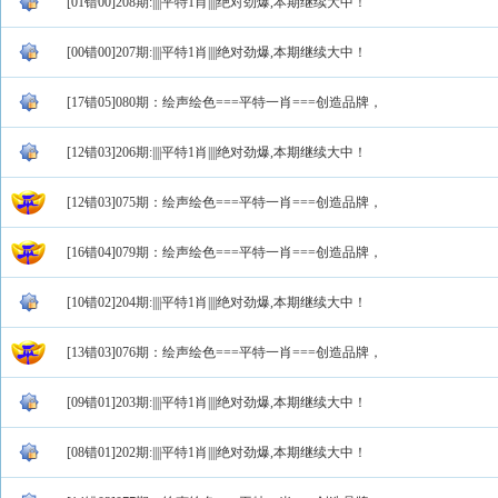
[01错00]208期:||||平特1肖||||绝对劲爆,本期继续大中！
[00错00]207期:||||平特1肖||||绝对劲爆,本期继续大中！
[17错05]080期：绘声绘色===平特一肖===创造品牌，
[12错03]206期:||||平特1肖||||绝对劲爆,本期继续大中！
[12错03]075期：绘声绘色===平特一肖===创造品牌，
[16错04]079期：绘声绘色===平特一肖===创造品牌，
[10错02]204期:||||平特1肖||||绝对劲爆,本期继续大中！
[13错03]076期：绘声绘色===平特一肖===创造品牌，
[09错01]203期:||||平特1肖||||绝对劲爆,本期继续大中！
[08错01]202期:||||平特1肖||||绝对劲爆,本期继续大中！