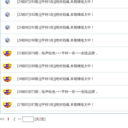
[23错07]193期:||||平特1肖||||绝对劲爆,本期继续大中！
[22错07]192期:||||平特1肖||||绝对劲爆,本期继续大中！
[21错06]191期:||||平特1肖||||绝对劲爆,本期继续大中！
[20错06]190期:||||平特1肖||||绝对劲爆,本期继续大中！
[11错03]074期：绘声绘色===平特一肖===创造品牌，
[19错05]189期:||||平特1肖||||绝对劲爆,本期继续大中！
[18错05]188期:||||平特1肖||||绝对劲爆,本期继续大中！
[10错03]073期：绘声绘色===平特一肖===创造品牌，
[17错05]187期:||||平特1肖||||绝对劲爆,本期继续大中！
<<
1
2
>>
[共
2
页]