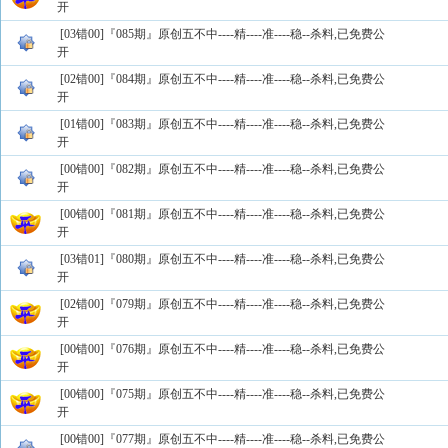
开
[03错00]『085期』原创五不中----精----准----稳--杀料,已免费公
开
[02错00]『084期』原创五不中----精----准----稳--杀料,已免费公
开
[01错00]『083期』原创五不中----精----准----稳--杀料,已免费公
开
[00错00]『082期』原创五不中----精----准----稳--杀料,已免费公
开
[00错00]『081期』原创五不中----精----准----稳--杀料,已免费公
开
[03错01]『080期』原创五不中----精----准----稳--杀料,已免费公
开
[02错00]『079期』原创五不中----精----准----稳--杀料,已免费公
开
[00错00]『076期』原创五不中----精----准----稳--杀料,已免费公
开
[00错00]『075期』原创五不中----精----准----稳--杀料,已免费公
开
[00错00]『077期』原创五不中----精----准----稳--杀料,已免费公