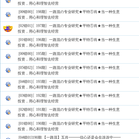
投资，用心和理智去经营
[00错00]〖198期〗一路混の专业研究★平特①肖★当一种生意
投资，用心和理智去经营
[02错01]〖197期〗一路混の专业研究★平特①肖★当一种生意
投资，用心和理智去经营
[01错00]〖196期〗一路混の专业研究★平特①肖★当一种生意
投资，用心和理智去经营
[00错00]〖195期〗一路混の专业研究★平特①肖★当一种生意
投资，用心和理智去经营
[05错02]〖194期〗一路混の专业研究★平特①肖★当一种生意
投资，用心和理智去经营
[04错01]〖193期〗一路混の专业研究★平特①肖★当一种生意
投资，用心和理智去经营
[03错00]〖192期〗一路混の专业研究★平特①肖★当一种生意
投资，用心和理智去经营
[02错00]〖191期〗一路混の专业研究★平特①肖★当一种生意
投资，用心和理智去经营
[01错00]〖190期〗一路混の专业研究★平特①肖★当一种生意
投资，用心和理智去经营
[04错01]190期:【一路混】五肖━━━信心还是会在连连中━━