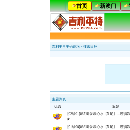
首页
新澳门
吉利平肖平码论坛
»
搜索目标
主题列表
状态
标题
[02错01]087期:发表心水【5 尾】…
★
[01错00]086期:发表心水【5 尾】…