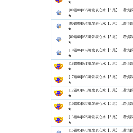
★
[00错00]085期:发表心水【5 尾】…
★
[00错00]084期:发表心水【5 尾】…
★
[00错00]083期:发表心水【5 尾】…
★
[19错06]082期:发表心水【5 尾】…
★
[18错06]081期:发表心水【5 尾】…
★
[17错06]080期:发表心水【5 尾】…
★
[12错03]075期:发表心水【5 尾】…
★
[16错05]079期:发表心水【5 尾】…
★
[13错04]076期:发表心水【5 尾】…
★
[15错05]078期:发表心水【5 尾】…