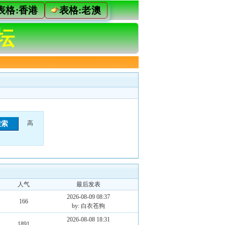
表格:香港
表格:老澳
坛
高
人气
最后发表
2026-08-09 08:37
166
by: 白衣苍狗
2026-08-08 18:31
1891