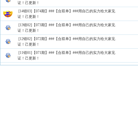
证！己更新！
[14错03]【074期】###【合双单】###用自己的实力给大家见
证！己更新！
[13错02]【073期】###【合双单】###用自己的实力给大家见
证！己更新！
[12错02]【072期】###【合双单】###用自己的实力给大家见
证！己更新！
[11错01]【071期】###【合双单】###用自己的实力给大家见
证！己更新！