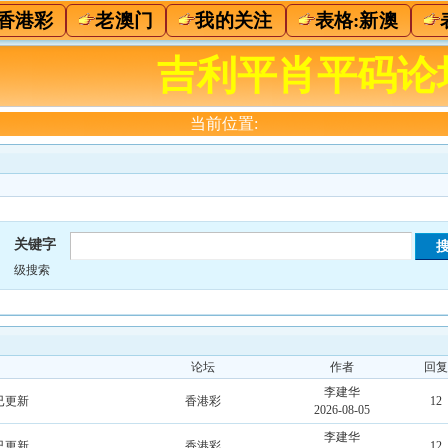
香港彩
老澳门
我的关注
表格:新澳
吉利平肖平码论
当前位置:
关键字
级搜索
论坛
作者
回复
李建华
≌已更新
香港彩
12
2026-08-05
李建华
≌已更新
香港彩
12