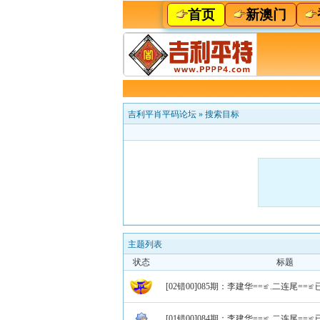
首页
新澳门
吉利平肖平码论坛
»
搜索目标
主题列表
状态
标题
[02错00]085期：李建华==≌.二连尾==
[01错00]084期：李建华==≌.二连尾==