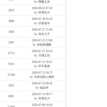
by: 两极之光
2026-08-01 07:43
2633
by: 皆用全力
2026-07-30 16:10
3848
by: 识途老马
2026-07-27 15:58
1920
by: 龙生九子
2026-07-25 13:09
3307
by: 你把我灌醉
2026-07-23 19:24
37712
by: 天壤之别
2026-07-23 18:31
9316
by: 甲不离身
2026-07-23 16:15
21340
by: 为伊消得人憔悴
2026-07-22 09:16
2933
by: 福运祥
2026-07-21 09:17
8301
by: 皆用全力
2026-07-09 19:26