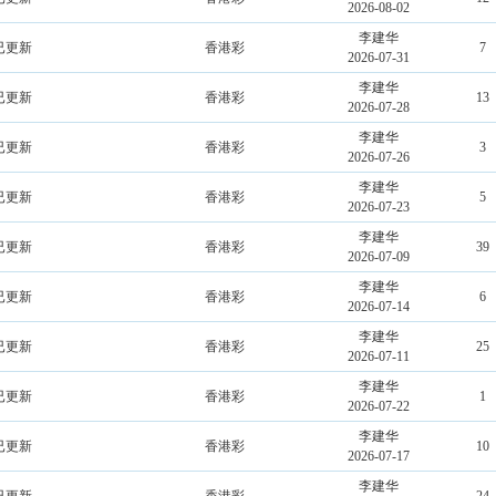
2026-08-02
李建华
≌已更新
香港彩
7
2026-07-31
李建华
≌已更新
香港彩
13
2026-07-28
李建华
≌已更新
香港彩
3
2026-07-26
李建华
≌已更新
香港彩
5
2026-07-23
李建华
≌已更新
香港彩
39
2026-07-09
李建华
≌已更新
香港彩
6
2026-07-14
李建华
≌已更新
香港彩
25
2026-07-11
李建华
≌已更新
香港彩
1
2026-07-22
李建华
≌已更新
香港彩
10
2026-07-17
李建华