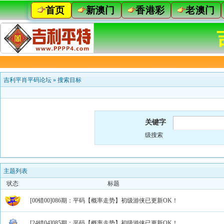
首页
新澳门
香港彩
老澳门
吉利平肖平码论坛
»
搜索目标
关键字
级搜索
主题列表
状态
标题
[00错00]086期：平码【概率走势】初级游侠已更新OK！
[24错04]085期：平码【概率走势】初级游侠已更新OK！