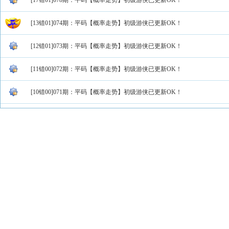
[17错01]078期：平码【概率走势】初级游侠已更新OK！
[13错01]074期：平码【概率走势】初级游侠已更新OK！
[12错01]073期：平码【概率走势】初级游侠已更新OK！
[11错00]072期：平码【概率走势】初级游侠已更新OK！
[10错00]071期：平码【概率走势】初级游侠已更新OK！