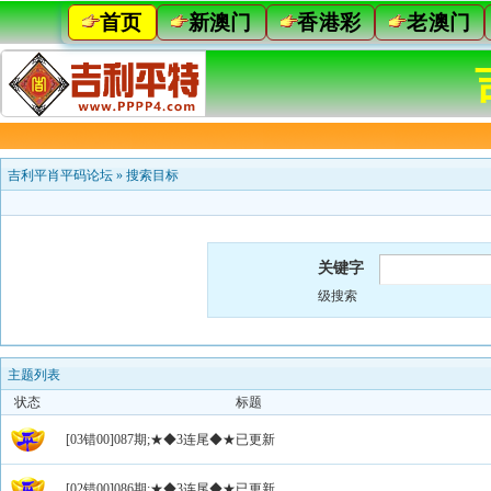
首页
新澳门
香港彩
老澳门
吉利平肖平码论坛
»
搜索目标
关键字
级搜索
主题列表
状态
标题
[03错00]087期;★◆3连尾◆★已更新
[02错00]086期;★◆3连尾◆★已更新