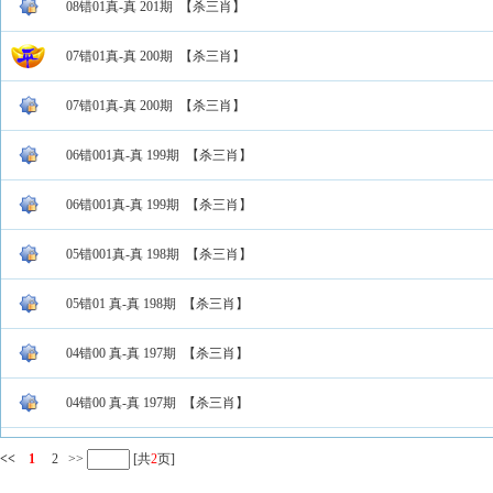
08错01真-真 201期 【杀三肖】
07错01真-真 200期 【杀三肖】
07错01真-真 200期 【杀三肖】
06错001真-真 199期 【杀三肖】
06错001真-真 199期 【杀三肖】
05错001真-真 198期 【杀三肖】
05错01 真-真 198期 【杀三肖】
04错00 真-真 197期 【杀三肖】
04错00 真-真 197期 【杀三肖】
<<
1
2
>>
[共
2
页]