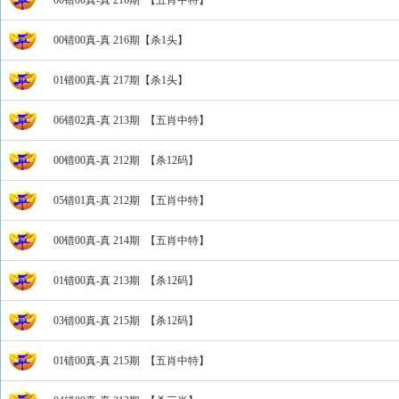
00错00真-真 216期 【五肖中特】
00错00真-真 216期【杀1头】
01错00真-真 217期【杀1头】
06错02真-真 213期 【五肖中特】
00错00真-真 212期 【杀12码】
05错01真-真 212期 【五肖中特】
00错00真-真 214期 【五肖中特】
01错00真-真 213期 【杀12码】
03错00真-真 215期 【杀12码】
01错00真-真 215期 【五肖中特】