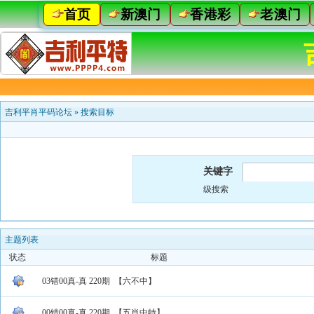
首页
新澳门
香港彩
老澳门
吉利平肖平码论坛
»
搜索目标
关键字
级搜索
主题列表
状态
标题
03错00真-真 220期 【六不中】
00错00真-真 220期 【五肖中特】