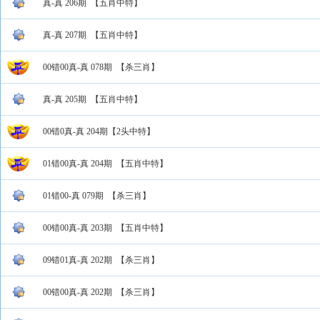
真-真 206期 【五肖中特】
真-真 207期 【五肖中特】
00错00真-真 078期 【杀三肖】
真-真 205期 【五肖中特】
00错0真-真 204期【2头中特】
01错00真-真 204期 【五肖中特】
01错00-真 079期 【杀三肖】
00错00真-真 203期 【五肖中特】
09错01真-真 202期 【杀三肖】
00错00真-真 202期 【杀三肖】